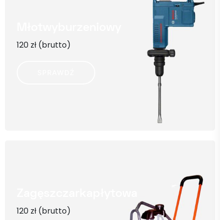
Młot
wyburzeniowy
120 zł (brutto)
SPRAWDŹ
Zagęszczarka
płytowa
120 zł (brutto)