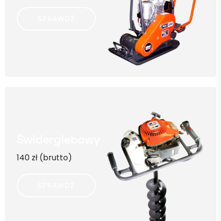
SPRAWDŹ
Świder
glebowy
140 zł (brutto)
SPRAWDŹ