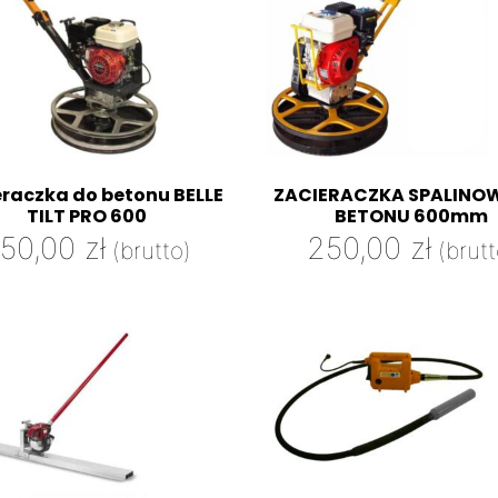
eraczka do betonu BELLE
ZACIERACZKA SPALINO
TILT PRO 600
BETONU 600mm
50,00
zł
250,00
zł
(brutto)
(brutt