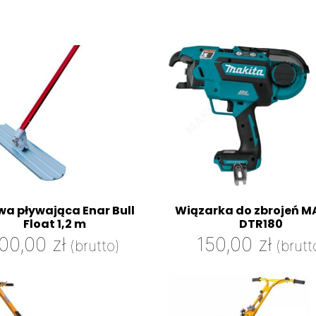
wa pływająca Enar Bull
Wiązarka do zbrojeń M
Float 1,2 m
DTR180
100,00
zł
150,00
zł
(brutto)
(brutt