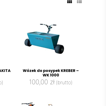
AKITA
Wózek do posypek KREBER –
WK 1000
100,00
zł
o)
(brutto)