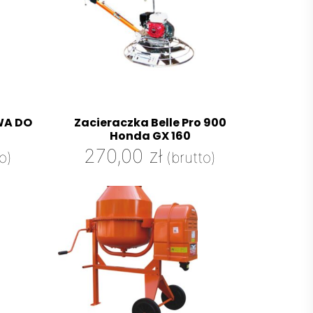
WA DO
Zacieraczka Belle Pro 900
Honda GX 160
270,00
zł
o)
(brutto)