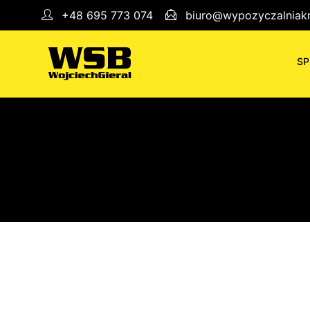
+48 695 773 074
biuro@wypozyczalniakr
SP