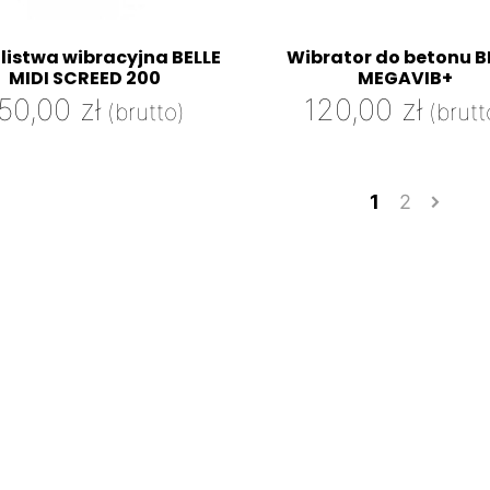
 listwa wibracyjna BELLE
Wibrator do betonu B
MIDI SCREED 200
MEGAVIB+
150,00
zł
120,00
zł
(brutto)
(brutt
1
2