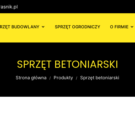
asnik.pl
RZĘT BUDOWLANY
SPRZĘT OGRODNICZY
O FIRMIE
SPRZĘT BETONIARSKI
Strona główna
Produkty
Sprzęt betoniarski