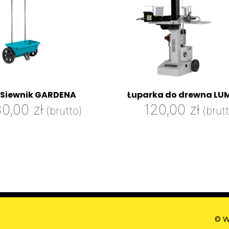
Siewnik GARDENA
Łuparka do drewna LU
30,00
zł
120,00
zł
(brutto)
(brut
© W