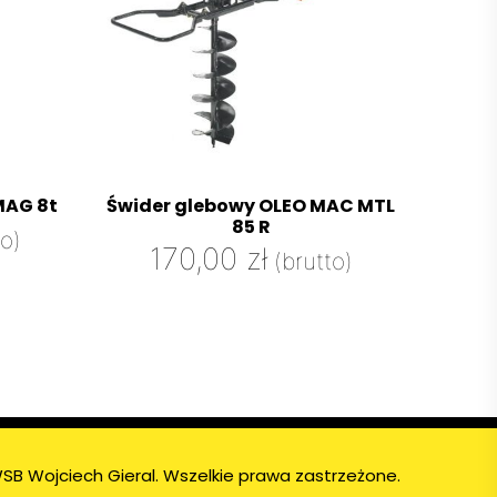
MAG 8t
Świder glebowy OLEO MAC MTL
85 R
to)
170,00
zł
(brutto)
SB Wojciech Gieral. Wszelkie prawa zastrzeżone.