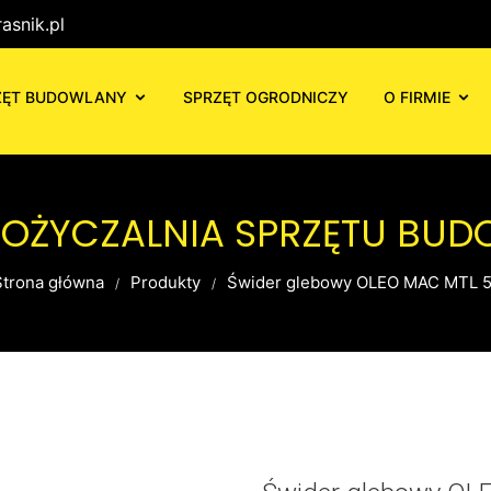
asnik.pl
ZĘT BUDOWLANY
SPRZĘT OGRODNICZY
O FIRMIE
POŻYCZALNIA SPRZĘTU BU
Strona główna
Produkty
Świder glebowy OLEO MAC MTL 5