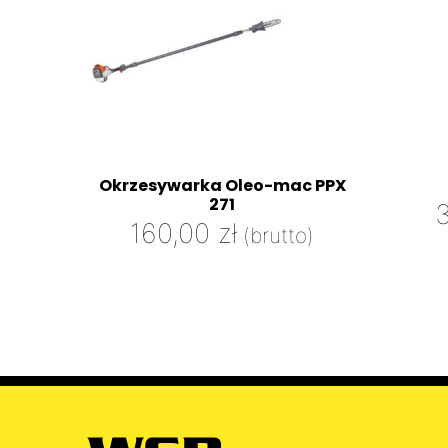
Okrzesywarka Oleo-mac PPX
271
160,00
zł
(brutto)