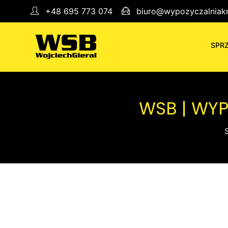
+48 695 773 074
biuro@wypozyczalniakr
SPR
WSB | WY