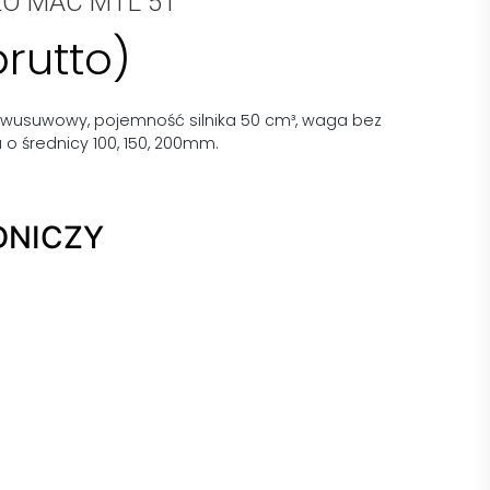
LEO MAC MTL 51
brutto)
y dwusuwowy, pojemność silnika 50 cm³, waga bez
 o średnicy 100, 150, 200mm.
DNICZY