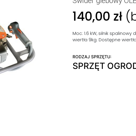
Świder glebowy O
140,00
zł
(
Moc: 1.6 kW, silnik spalinow
wiertła 9kg. Dostępne wiertła
RODZAJ SPRZĘTU:
SPRZĘT OGRO