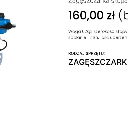
Zagęszczarka stop
160,00
zł
(
Waga 62kg, szerokość stopy: 
spalanie 1.2 l/h, ilość uderze
RODZAJ SPRZĘTU:
ZAGĘSZCZARK