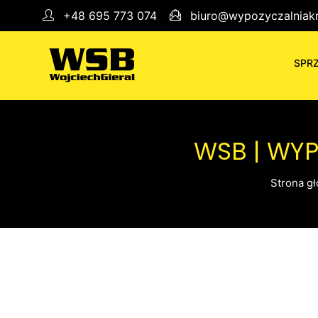
+48 695 773 074
biuro@wypozyczalniakr
SPR
WSB | WY
Strona g