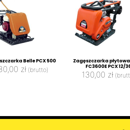
szczarka Belle PCX 500
Zagęszczarka płytowa
FC3600E PCX 12/3
30,00
zł
(brutto)
130,00
zł
(brut