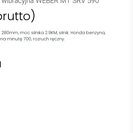
a wibracyjna WEBER MT SRV 590
brutto)
280mm, moc silnika 2.9KM, silnik: Honda benzyna,
ń na minutę 700, rozruch ręczny.
I