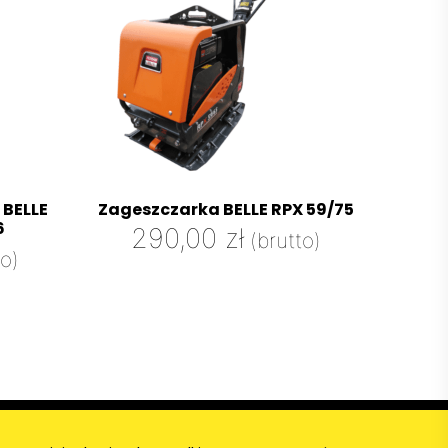
 BELLE
Zageszczarka BELLE RPX 59/75
6
290,00
zł
(brutto)
to)