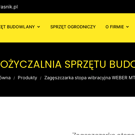
asnik.pl
ZĘT BUDOWLANY
SPRZĘT OGRODNICZY
O FIRMIE
POŻYCZALNIA SPRZĘTU BU
łówna
Produkty
Zagęszczarka stopa wibracyjna WEBER M