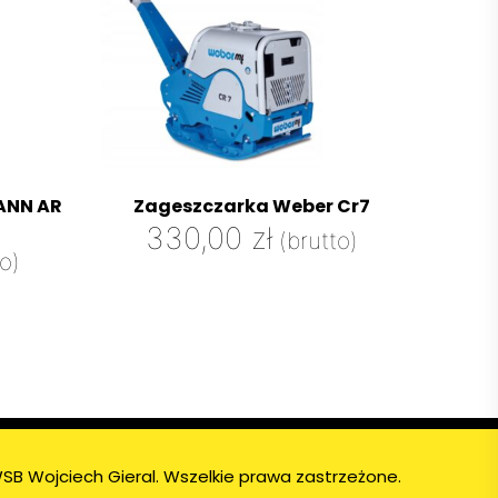
NN AR
Zageszczarka Weber Cr7
330,00
zł
(brutto)
to)
SB Wojciech Gieral. Wszelkie prawa zastrzeżone.