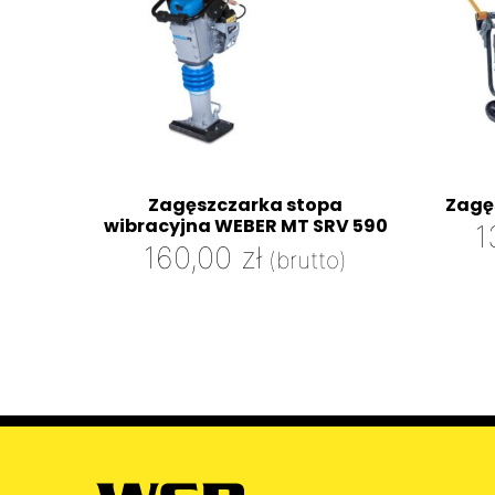
Zagęszczarka stopa
Zagę
wibracyjna WEBER MT SRV 590
1
160,00
zł
(brutto)