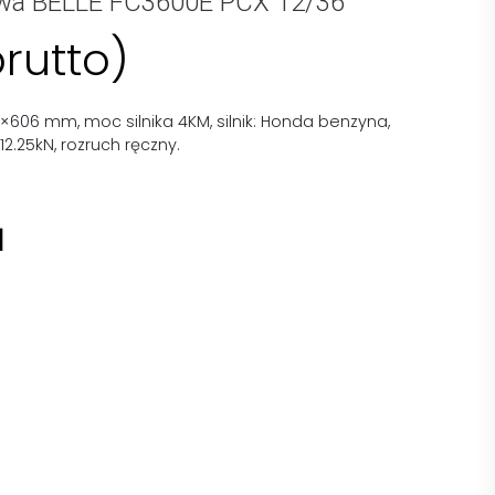
owa BELLE FC3600E PCX 12/36
brutto)
×606 mm, moc silnika 4KM, silnik: Honda benzyna,
2.25kN, rozruch ręczny.
I