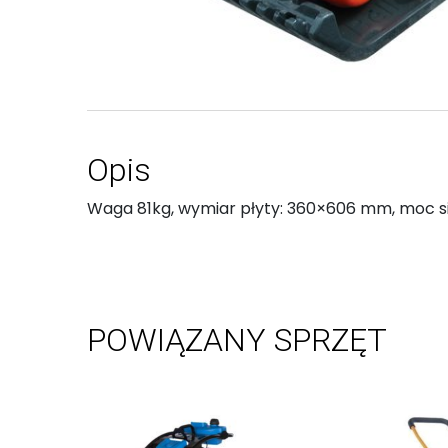
Opis
Waga 81kg, wymiar płyty: 360×606 mm, moc siln
POWIĄZANY SPRZĘT