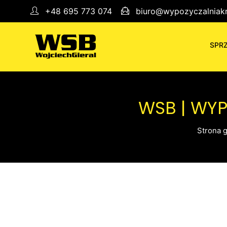
+48 695 773 074
biuro@wypozyczalniakr
SPR
WSB | WY
Strona 