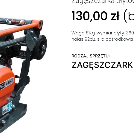
Zagęszczarka płyt
130,00
zł
(
Waga 81kg, wymiar płyty: 360
hałas 92dB, siła odśrodkowa 1
RODZAJ SPRZĘTU:
ZAGĘSZCZARK