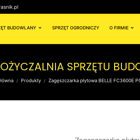
asnik.pl
ZĘT BUDOWLANY
SPRZĘT OGRODNICZY
O FIRMIE
POŻYCZALNIA SPRZĘTU BU
główna
Produkty
Zagęszczarka płytowa BELLE FC3600E P