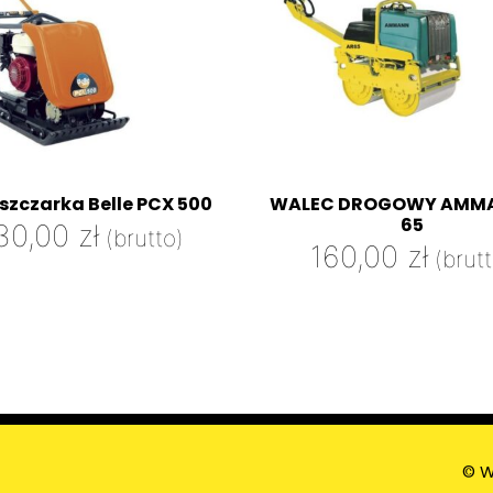
szczarka Belle PCX 500
WALEC DROGOWY AMMA
65
30,00
zł
(brutto)
160,00
zł
(brut
© W