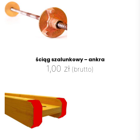
ściąg szalunkowy – ankra
1,00
zł
(brutto)