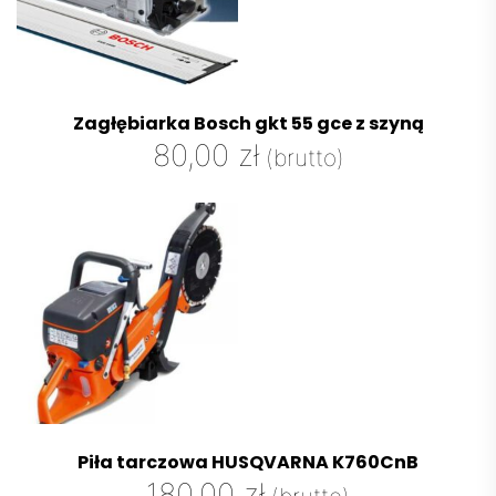
Zagłębiarka Bosch gkt 55 gce z szyną
80,00
zł
(brutto)
Piła tarczowa HUSQVARNA K760CnB
180,00
zł