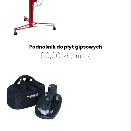
Podnośnik do płyt gipsowych
60,00
zł
(brutto)