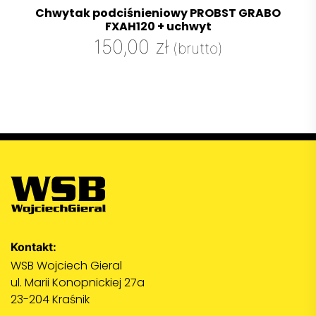
Chwytak podciśnieniowy PROBST GRABO
FXAH120 + uchwyt
150,00
zł
(brutto)
Kontakt:
WSB Wojciech Gieral
ul. Marii Konopnickiej 27a
23-204 Kraśnik