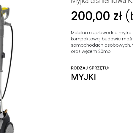
Myjka ciśnieniowa
200,00
zł
(
Mobilna ciepłowodna myjka 
kompaktowej budowie można
samochodach osobowych. W 
oraz wężem 20mb.
RODZAJ SPRZĘTU:
MYJKI