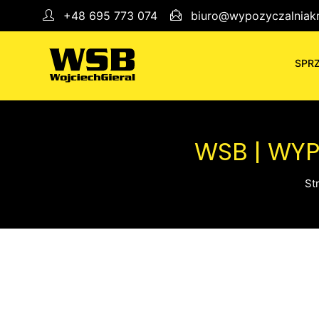
+48 695 773 074
biuro@wypozyczalniakr
SPR
WSB | WY
St