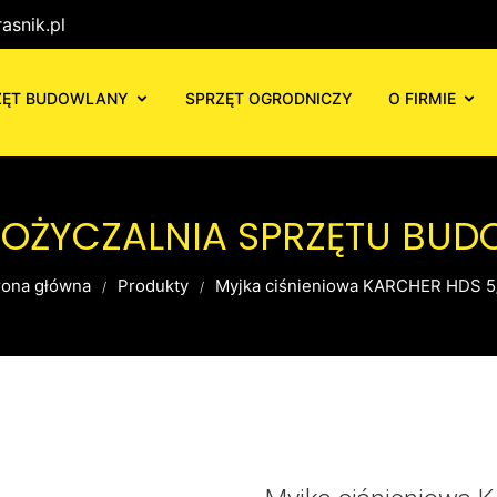
asnik.pl
ZĘT BUDOWLANY
SPRZĘT OGRODNICZY
O FIRMIE
POŻYCZALNIA SPRZĘTU BU
rona główna
Produkty
Myjka ciśnieniowa KARCHER HDS 5