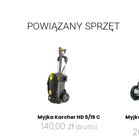
POWIĄZANY SPRZĘT
Myjka Karcher HD 5/15 C
Myjk
140,00
zł
(brutto)
2